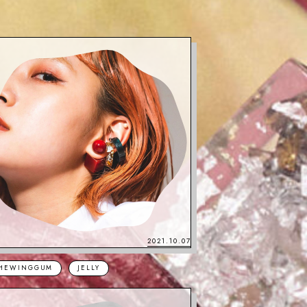
2021.10.07
HEWINGGUM
JELLY