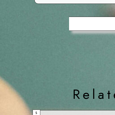
Relat