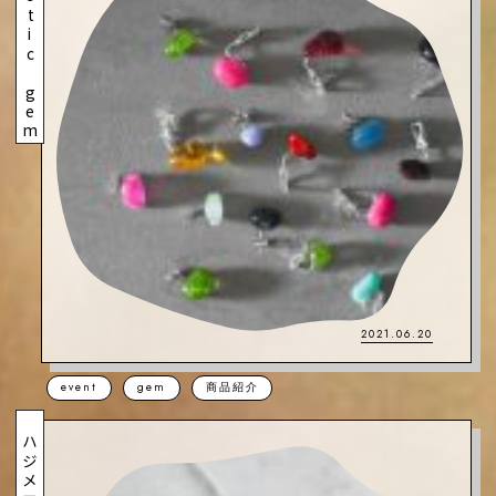
Plastic gem
2021.06.20
event
gem
商品紹介