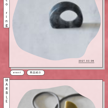
Kamaboco ring
2021.03.08
event
商品紹介
MARBLE Hairtie