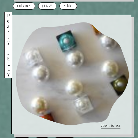
column
JELLY
nikki
Pearly JELLY
2021.10.23